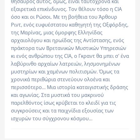
θησαυρός αυτός, όμως, είναι ταυτόχρονα και
εξαιρετικά επικίνδυνος. Τον θέλουν τόσο η CIA
όσο και οι Ρώσοι. Με τη βοήθεια του Άρθουρ
Ριντ, ενός ευφυέστατου καθηγητή της Οξφόρδης,
της Μαρίνας, μιας όμορφης Ελληνίδας
αρχαιολόγου και ηρωίδας της Αντίστασης, ενός
πράκτορα των Βρετανικών Μυστικών Υπηρεσιών
κι ενός ανθρώπου της CIA, ο Γκραντ θα μπει σ' ένα
λαβύρινθο αρχαίων λατρειών, λησμονημένων
μυστηρίων και χαμένων πολιτισμών. Όμως τα
χρονικά περιθώρια στενεύουν ολοένα και
περισσότερο... Μια ιστορία καταιγιστικής δράσης
και αγωνίας. Στα μυστικά του μακρινού
παρελθόντος ίσως κρύβεται το κλειδί για τις
συγκρούσεις και τα παιχνίδια εξουσίας των
ισχυρών του σύγχρονου κόσμου...