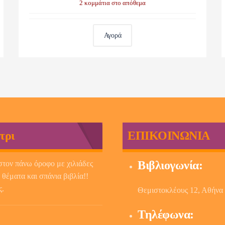
2 κομμάτια στο απόθεμα
Αγορά
τρι
ΕΠΙΚΟΙΝΩΝΙΑ
Βιβλιογωνία:
στον πάνω όροφο με χιλιάδες
 θέματα και σπάνια βιβλία!!
ς.
Θεμιστοκλέους 12, Αθήνα
Τηλέφωνα: