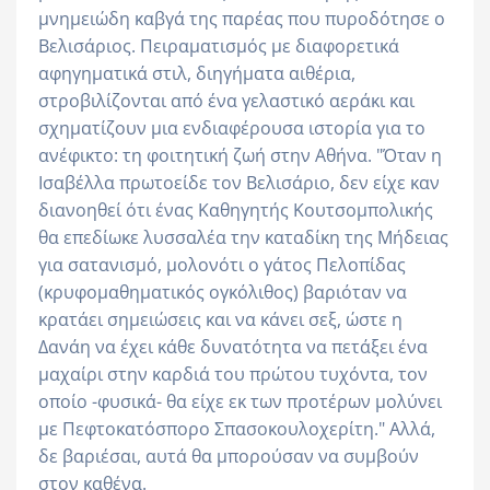
μνημειώδη καβγά της παρέας που πυροδότησε ο
Βελισάριος. Πειραματισμός με διαφορετικά
αφηγηματικά στιλ, διηγήματα αιθέρια,
στροβιλίζονται από ένα γελαστικό αεράκι και
σχηματίζουν μια ενδιαφέρουσα ιστορία για το
ανέφικτο: τη φοιτητική ζωή στην Αθήνα. "Όταν η
Ισαβέλλα πρωτοείδε τον Βελισάριο, δεν είχε καν
διανοηθεί ότι ένας Καθηγητής Κουτσομπολικής
θα επεδίωκε λυσσαλέα την καταδίκη της Μήδειας
για σατανισμό, μολονότι ο γάτος Πελοπίδας
(κρυφομαθηματικός ογκόλιθος) βαριόταν να
κρατάει σημειώσεις και να κάνει σεξ, ώστε η
Δανάη να έχει κάθε δυνατότητα να πετάξει ένα
μαχαίρι στην καρδιά του πρώτου τυχόντα, τον
οποίο -φυσικά- θα είχε εκ των προτέρων μολύνει
με Πεφτοκατόσπορο Σπασοκουλοχερίτη." Αλλά,
δε βαριέσαι, αυτά θα μπορούσαν να συμβούν
στον καθένα.